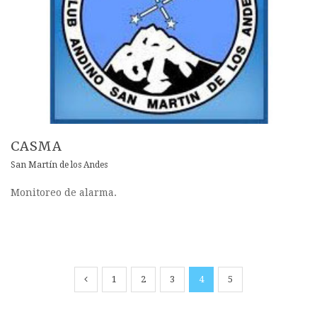
CASMA
San Martín de los Andes
Monitoreo de alarma.
1
2
3
4
5